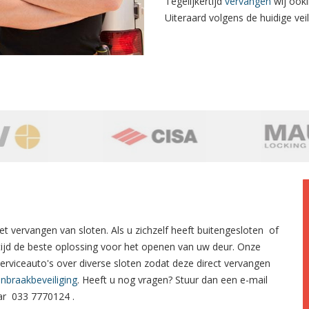
Tegelijkertijd
vervangen
wij ooki
Uiteraard volgens de huidige veili
et
vervangen van sloten.
Als u zichzelf heeft
buitengesloten
of
tijd de beste oplossing voor het openen van uw deur. Onze
serviceauto's over diverse sloten zodat deze direct vervangen
inbraakbeveiliging
. Heeft u nog vragen? Stuur dan een e-mail
aar
033 7770124
.