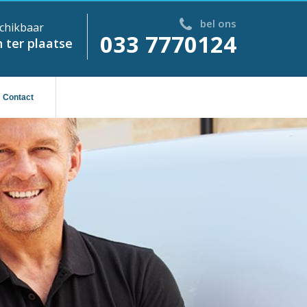
bel ons
chikbaar
033 7770124
 ter plaatse
Contact